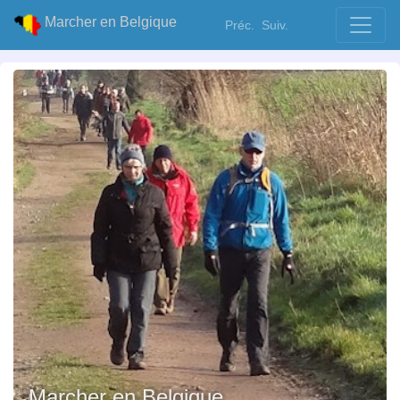
Marcher en Belgique
Préc.
Suiv.
Marcher en Belgique