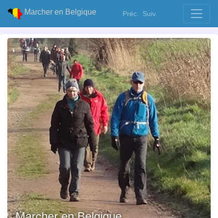
Marcher en Belgique
Préc.
Suiv.
Marcher en Belgique