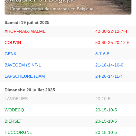
L'annuaire gratuit des marches en Belgique.
Samedi 19 juillet 2025
XHOFFRAIX-MALME
42-30-22-12-7-4
COUVIN
50-40-25-20-12-6
GENK
8-7-6-5
BAVEGEM (SINT-L
21-18-14-10-6
LAPSCHEURE (DAM
24-20-14-11-4
Dimanche 20 juillet 2025
LANDELIES
20-10-5
WODECQ
20-15-10-5
BIERSET
20-15-10-5
HUCCORGNE
20-15-10-5