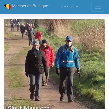
Marcher en Belgique
Préc.
Suiv.
Sint-Niklaastocht