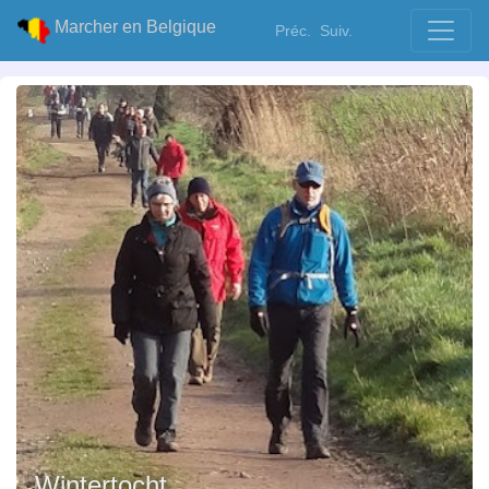
Marcher en Belgique
Préc.
Suiv.
Wintertocht