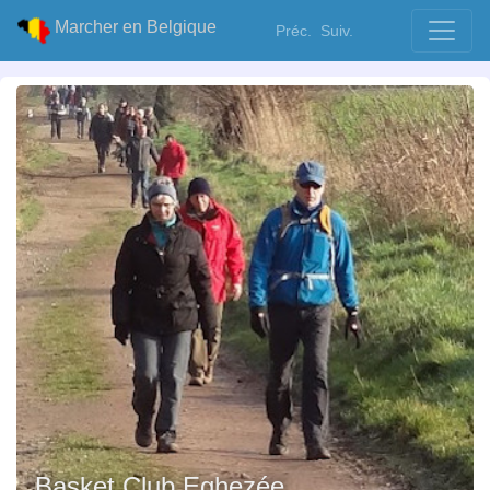
Marcher en Belgique
Préc.
Suiv.
Basket Club Eghezée