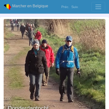
Marcher en Belgique
Préc.
Suiv.
Donderdagtocht