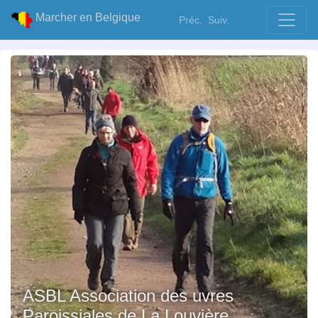
Marcher en Belgique
Préc.
Suiv.
ASBL Association des uvres
Paroissiales de La Louvière