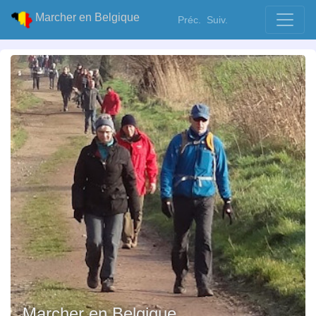
Marcher en Belgique
Préc.
Suiv.
Marcher en Belgique