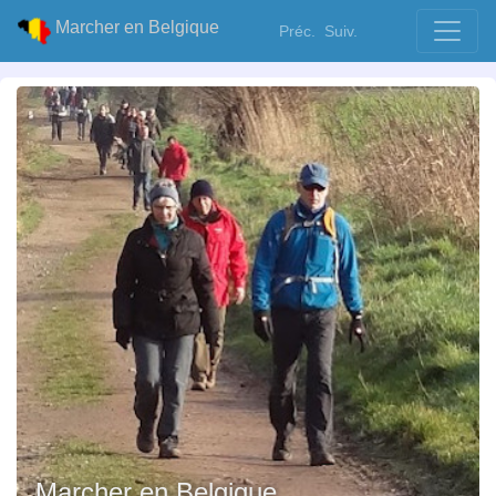
Marcher en Belgique
Préc.
Suiv.
Marcher en Belgique