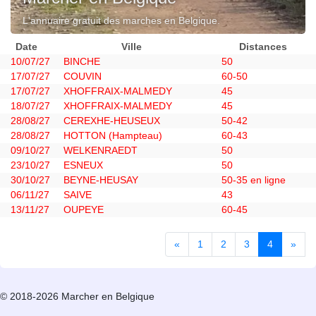
L'annuaire gratuit des marches en Belgique.
Date
Ville
Distances
10/07/27
BINCHE
50
17/07/27
COUVIN
60-50
17/07/27
XHOFFRAIX-MALMEDY
45
18/07/27
XHOFFRAIX-MALMEDY
45
28/08/27
CEREXHE-HEUSEUX
50-42
28/08/27
HOTTON (Hampteau)
60-43
09/10/27
WELKENRAEDT
50
23/10/27
ESNEUX
50
30/10/27
BEYNE-HEUSAY
50-35 en ligne
06/11/27
SAIVE
43
13/11/27
OUPEYE
60-45
«
Previous
1
2
3
4
(current)
»
© 2018-2026 Marcher en Belgique