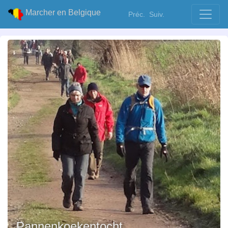
Marcher en Belgique
Préc.
Suiv.
Pannenkoekentocht