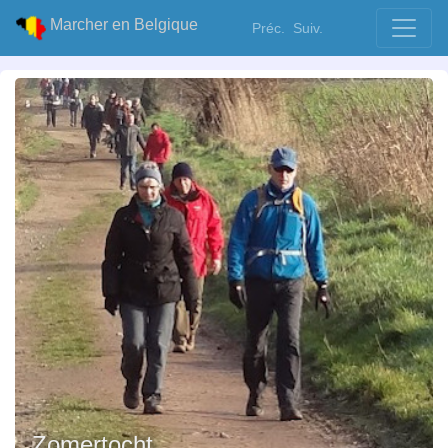
Marcher en Belgique
Préc.
Suiv.
Zomertocht