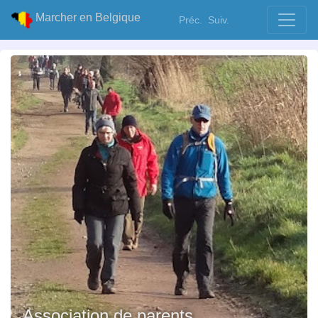
Marcher en Belgique
Préc.
Suiv.
Association de parents