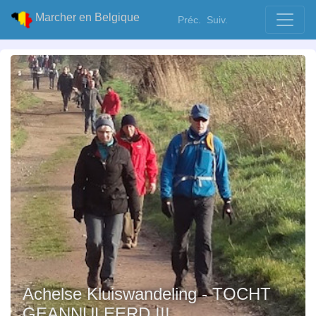
Marcher en Belgique
Préc.
Suiv.
Achelse Kluiswandeling - TOCHT
GEANNULEERD !!!