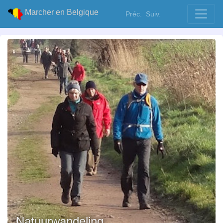
Marcher en Belgique
Préc.
Suiv.
Natuurwandeling