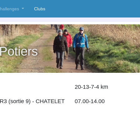
nt)
hallenges
Clubs
(current)
Potiers
20-13-7-4 km
3 (sortie 9)
-
CHATELET
07.00-14.00