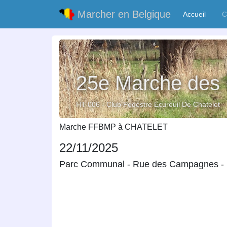
Marcher en Belgique
Accueil
(curre
C
25e Marche des 
HT 006 - Club Pedestre Ecureuil De Chatelet
Marche FFBMP à CHATELET
22/11/2025
Parc Communal -
Rue des Campagnes - R