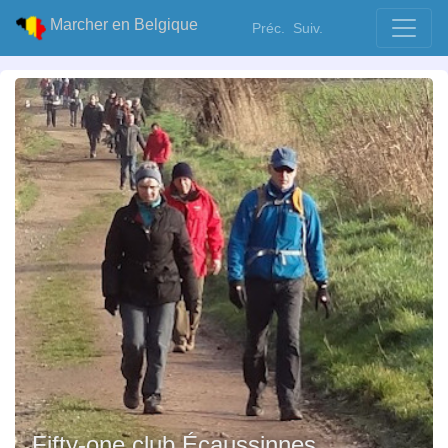
Marcher en Belgique
Préc.
Suiv.
Fifty-one club Écaussinnes